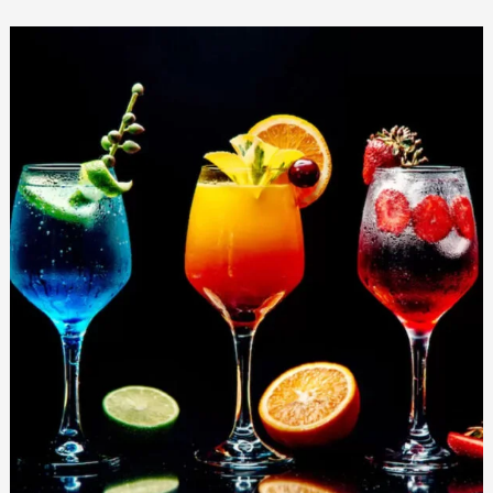
콘
텐
Drink
츠
Menu
로
건
너
뛰
기