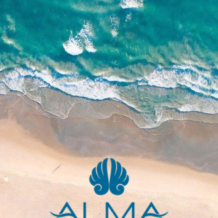
콘
텐
츠
로
건
너
뛰
기