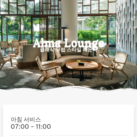
콘
텐
츠
로
건
Alma Lounge
너
뛰
클래식 유럽 스타일 라운지
기
아침 서비스
07:00 - 11:00