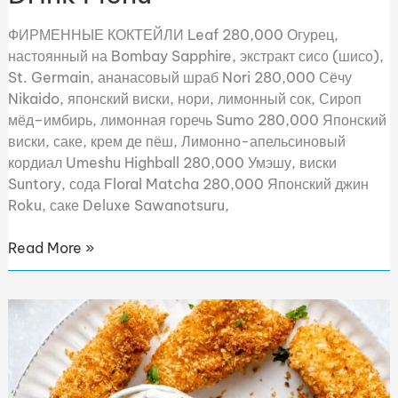
ФИРМЕННЫЕ КОКТЕЙЛИ Leaf 280,000 Огурец,
настоянный на Bombay Sapphire, экстракт сисо (шисо),
St. Germain, ананасовый шраб Nori 280,000 Сёчу
Nikaido, японский виски, нори, лимонный сок, Сироп
мёд–имбирь, лимонная горечь Sumo 280,000 Японский
виски, саке, крем де пёш, Лимонно-апельсиновый
кордиал Umeshu Highball 280,000 Умэшу, виски
Suntory, сода Floral Matcha 280,000 Японский джин
Roku, саке Deluxe Sawanotsuru,
Read More »
Kid’s
Menu