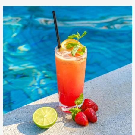
Beach
Bar
—
RS