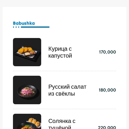
Перейти
к
содержимому
Babushka
Курица с
170,000
капустой
Русский салат
180,000
из свёклы
Солянка с
тушёной
220,000