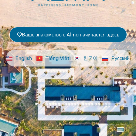
Ваше знакомство с Alma начинается здесь
한국어
English
Tiếng Việt
Русский