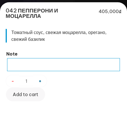
042 ПЕППЕРОНИ И
405,000
₫
МОЦАРЕЛЛА
Томатный соус, свежая моцарелла, орегано,
свежий базилик
042
Note
ПЕППЕРОНИ
И
МОЦАРЕЛЛА
quantity
-
+
Add to cart