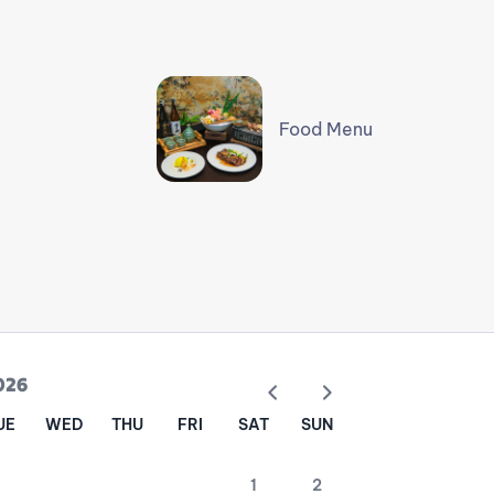
Food Menu
026
UE
WED
THU
FRI
SAT
SUN
1
2