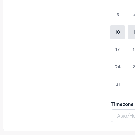
3
10
1
17
1
24
2
31
Timezone
Asia/H