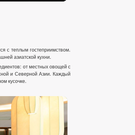
тся с теплым гостеприимством.
шней азиатской кухни.
едиентов: от местных овощей с
жной и Северной Азии. Каждый
ном кусочке.