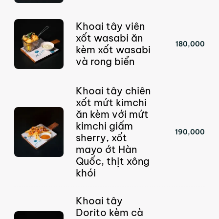
Khoai tây viên
xốt wasabi ăn
180,000
kèm xốt wasabi
và rong biển
Khoai tây chiên
xốt mứt kimchi
ăn kèm với mứt
kimchi giấm
190,000
sherry, xốt
mayo ớt Hàn
Quốc, thịt xông
khói
Khoai tây
Dorito kèm cà