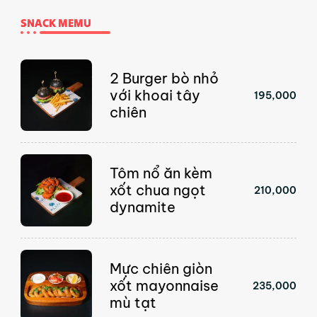
Nhảy
SNACK MEMU
tới
nội
dung
2 Burger bò nhỏ
với khoai tây
195,000
chiên
Tôm nổ ăn kèm
xốt chua ngọt
210,000
dynamite
Mực chiên giòn
xốt mayonnaise
235,000
mù tạt