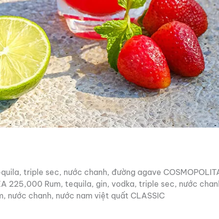
uila, triple sec, nước chanh, đường agave COSMOPOLITA
 225,000 Rum, tequila, gin, vodka, triple sec, nước ch
m, nước chanh, nước nam việt quất CLASSIC