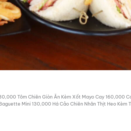
n 130,000 Tôm Chiên Giòn Ăn Kèm Xốt Mayo Cay 160,000 
 Baguette Mini 130,000 Há Cảo Chiên Nhân Thịt Heo Kèm 