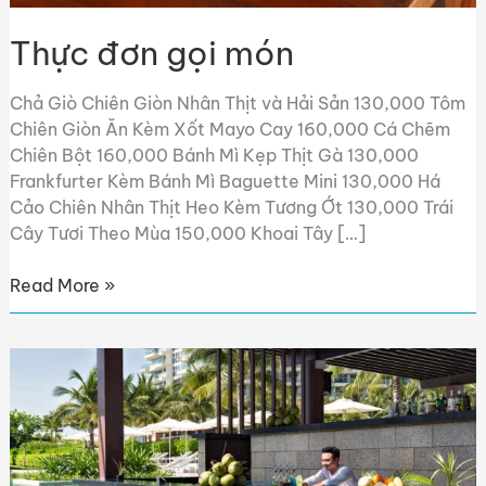
Thực đơn gọi món
Chả Giò Chiên Giòn Nhân Thịt và Hải Sản 130,000 Tôm
Chiên Giòn Ăn Kèm Xốt Mayo Cay 160,000 Cá Chẽm
Chiên Bột 160,000 Bánh Mì Kẹp Thịt Gà 130,000
Frankfurter Kèm Bánh Mì Baguette Mini 130,000 Há
Cảo Chiên Nhân Thịt Heo Kèm Tương Ớt 130,000 Trái
Cây Tươi Theo Mùa 150,000 Khoai Tây […]
Read More »
Thực
đơn
nước
uống