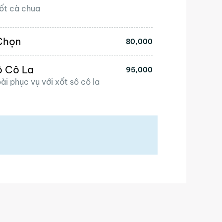
xốt cà chua
Chọn
80,000
ô Cô La
95,000
ài phục vụ với xốt sô cô la