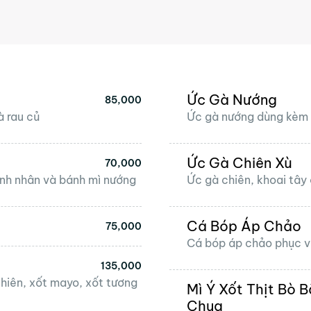
Ức Gà Nướng
85,000
à rau củ
Ức gà nướng dùng kèm 
Ức Gà Chiên Xù
70,000
nh nhân và bánh mì nướng
Ức gà chiên, khoai tây 
Cá Bóp Áp Chảo
75,000
Cá bóp áp chảo phục v
135,000
hiên, xốt mayo, xốt tương
Mì Ý Xốt Thịt Bò 
Chua