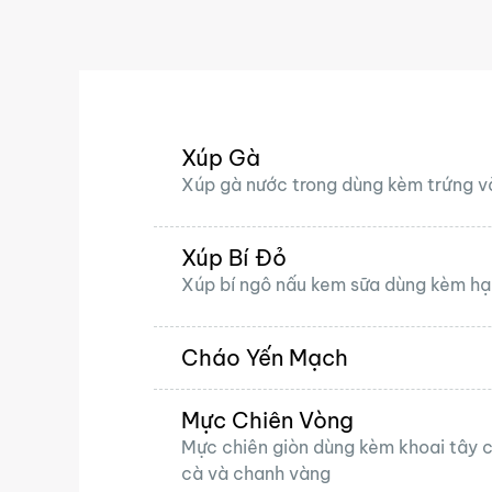
Nhảy
tới
nội
dung
Xúp Gà
Xúp gà nước trong dùng kèm trứng v
Xúp Bí Đỏ
Xúp bí ngô nấu kem sữa dùng kèm hạ
Cháo Yến Mạch
Mực Chiên Vòng
Mực chiên giòn dùng kèm khoai tây c
cà và chanh vàng