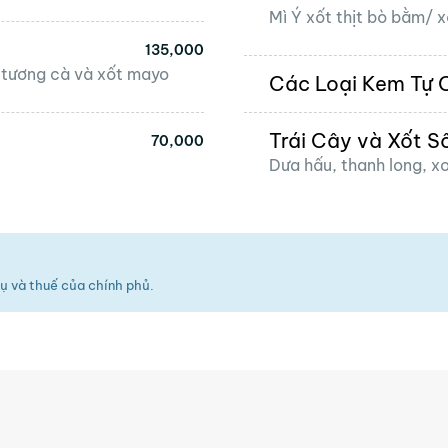
Mì Ý xốt thịt bò bằm/ 
135,000
t tương cà và xốt mayo
Các Loại Kem Tự 
Trái Cây và Xốt S
70,000
Dưa hấu, thanh long, xo
ụ và thuế của chính phủ.