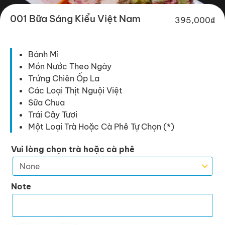
001 Bữa Sáng Kiểu Việt Nam
395,000
₫
Bánh Mì
Món Nước Theo Ngày
Trứng Chiên Ốp La
Các Loại Thịt Nguội Việt
Sữa Chua
Trái Cây Tươi
Một Loại Trà Hoặc Cà Phê Tự Chọn (*)
001
Vui lòng chọn trà hoặc cà phê
Bữa
Sáng
Kiểu
Note
Việt
Nam
quantity