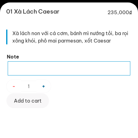
01 Xà Lách Caesar
235,000
₫
Xà lách non với cá cơm, bánh mì nướng tỏi, ba rọi
xông khói, phô mai parmesan, xốt Caesar
01
Note
Xà
Lách
Caesar
quantity
-
+
Add to cart