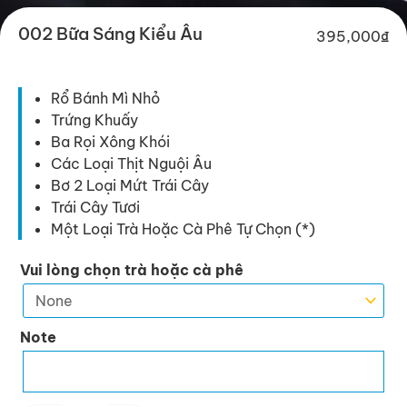
002 Bữa Sáng Kiểu Âu
395,000
₫
Rổ Bánh Mì Nhỏ
Trứng Khuấy
Ba Rọi Xông Khói
Các Loại Thịt Nguội Âu
Bơ 2 Loại Mứt Trái Cây
Trái Cây Tươi
Một Loại Trà Hoặc Cà Phê Tự Chọn (*)
002
Vui lòng chọn trà hoặc cà phê
Bữa
Sáng
Kiểu
Note
Âu
quantity