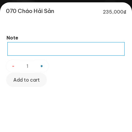
070 Cháo Hải Sản
235,000
₫
070
Note
Cháo
Hải
Sản
quantity
-
+
Add to cart