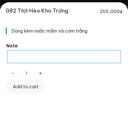
082 Thịt Heo Kho Trứng
255,000
₫
Dùng kèm nước mắm và cơm trắng
082
Note
Thịt
Heo
Kho
Trứng
-
+
quantity
Add to cart