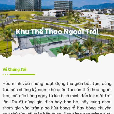
Nhảy
tới
nội
dung
Khu Thể Thao Ngoài Trời
Về Chúng Tôi
Hòa mình vòa những hoạt động thư giãn bất tận, cùng
tạo nên những kỷ niệm khó quên tại sân thể thao ngoài
trời, mở cửa hàng ngày từ lúc bình minh đến khi mặt trời
lặn. Dù đi cùng gia đình hay bạn bè, hãy cùng nhau
tham gia vào trận giao hữu bóng rổ hay bóng chuyền