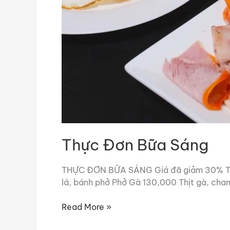
Thực Đơn Bữa Sáng
THỰC ĐƠN BỮA SÁNG Giá đã giảm 30% Trứng 
lá, bánh phở Phở Gà 130,000 Thịt gà, chan
Read More »