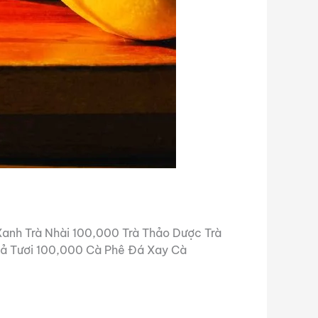
Xanh Trà Nhài 100,000 Trà Thảo Dược Trà
Sả Tươi 100,000 Cà Phê Đá Xay Cà